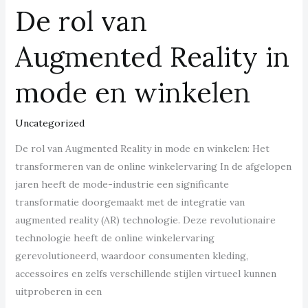
De rol van
De
rol
Augmented Reality in
van
Augmented
mode en winkelen
Reality
in
mode
Uncategorized
en
De rol van Augmented Reality in mode en winkelen: Het
winkelen
transformeren van de online winkelervaring In de afgelopen
jaren heeft de mode-industrie een significante
transformatie doorgemaakt met de integratie van
augmented reality (AR) technologie. Deze revolutionaire
technologie heeft de online winkelervaring
gerevolutioneerd, waardoor consumenten kleding,
accessoires en zelfs verschillende stijlen virtueel kunnen
uitproberen in een