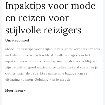
Inpaktips voor mode
Inpaktips
voor
en reizen voor
mode
en
stijlvolle reizigers
reizen
voor
stijlvolle
Uncategorized
reizigers
Mode- en reistips voor stijlvolle reizigers: Verbeter uw reis
met slim online winkelen Als stijlvolle reiziger kan het
inpakken voor een reis zowel spannend als overweldigend
zijn. Je wilt er goed uitzien en je zelfverzekerd voelen in je
outfits, maar de beperkte ruimte in je bagage kan een
uitdaging vormen. Gelukkig kun je met de
Meer lezen »