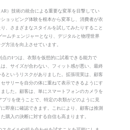
AR）技術の統合による重要な変革を目撃してい
ンショッピング体験を根本から変革し、消費者が衣
たり、さまざまなスタイルを試してみたりすること
ゲームチェンジャーとなり、デジタルと物理世界
ング方法を向上させています。
利点の1つは、衣類を仮想的に試着できる能力で
入は、サイズが合わない、フィット感が悪い、最終
かるというリスクがありました。拡張現実は、顧客
クセサリーを自分の体に重ねて表示できるようにす
しました。顧客は、単にスマートフォンのカメラを
アプリを使うことで、特定の衣類がどのように見
ずに即座に確認できます。これにより、顧客は推測
した購入の決断に対する自信も高まります。
のスタイルや組み合わせを試すことを可能にしま