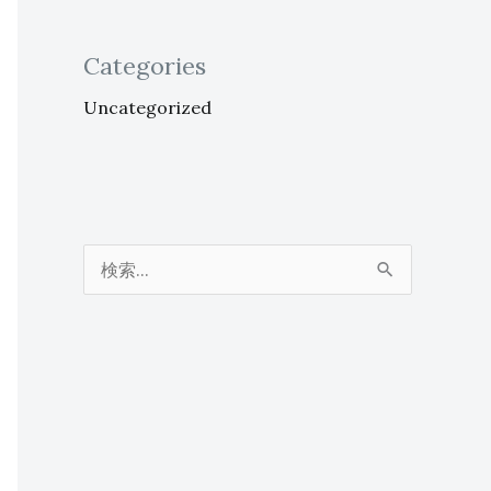
Categories
Uncategorized
検
索
対
象
: