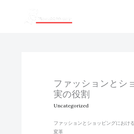
内
容
を
ス
キ
ッ
プ
ファッションとシ
実の役割
Uncategorized
ファッションとショッピングにおけ
変革